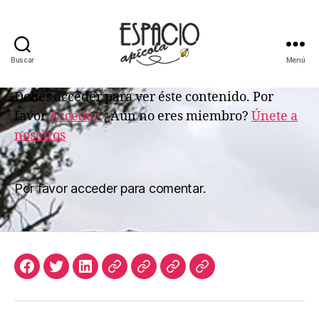
Buscar
Menú
ESPACIO
APICOLA
Debes acceder para ver éste contenido. Por
favor
Acceder
. ¿Aún no eres miembro?
Únete a
nosotros
Por favor acceder para comentar.
Facebook
Twitter
LinkedIn
Apicultura
Join
Acceso
Biblioteca
Argentina
Us
de
Digital
Suscriptores
de