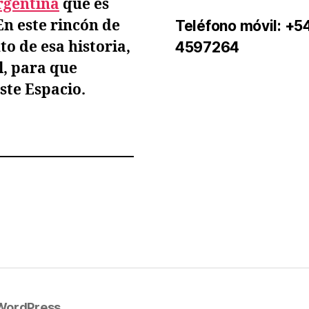
rgentina
que es
 En este rincón de
Teléfono móvil
: +5
to de esa historia,
4597264
l
, para que
ste Espacio.
 WordPress