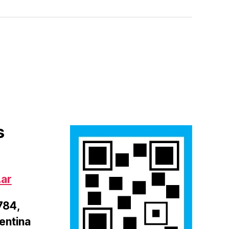
s
.ar
1784,
entina