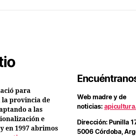
ital
res
acio
cola
tio
Encuéntrano
ació para
Web madre y de
 la provincia de
noticias:
apicultura
aptando a las
ionalización e
Dirección
: Punilla 
 y en 1997 abrimos
5006 Córdoba, Arg