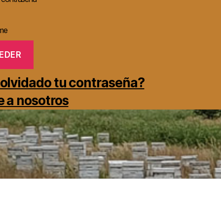
me
olvidado tu contraseña?
 a nosotros
lioteca