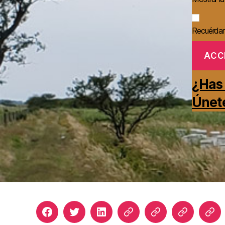
Recuérda
¿Has 
Únete
Facebook
Twitter
LinkedIn
Apicultura
Join
Acceso
Bib