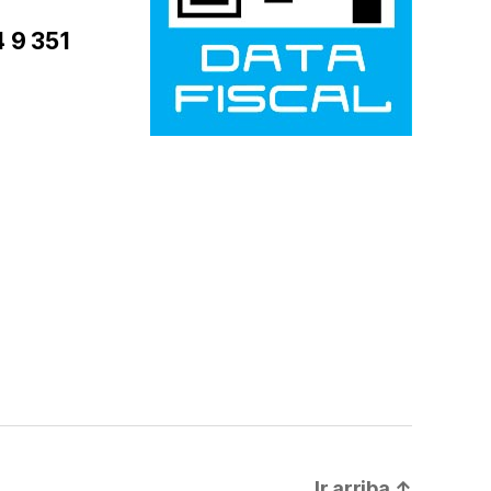
4 9 351
Ir arriba
↑