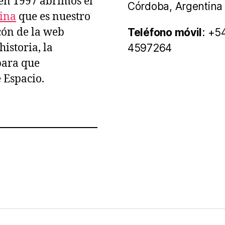
 en 1997 abrimos el
Córdoba, Argentina
tina
que es nuestro
ncón de la web
Teléfono móvil
: +5
istoria, la
4597264
para que
e Espacio.