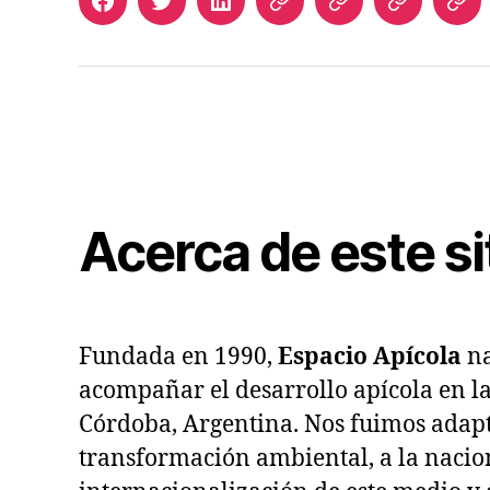
Facebook
Twitter
LinkedIn
Apicultura
Join
Acceso
Bib
Argentina
Us
de
Digi
Suscriptor
de
Esp
Apí
Acerca de este si
Fundada en 1990,
Espacio Apícola
na
acompañar el desarrollo apícola en l
Córdoba, Argentina. Nos fuimos adapt
transformación ambiental, a la nacio