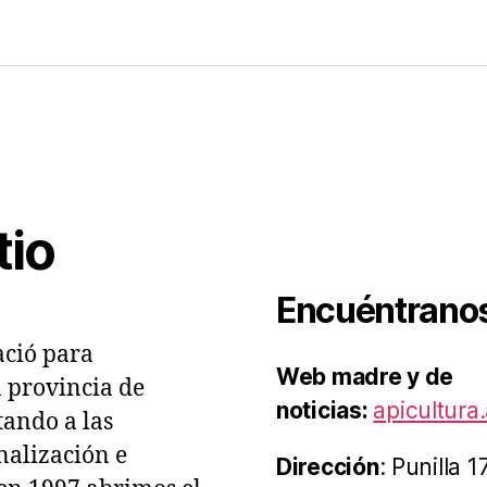
lioteca
tal
es
acio
cola
tio
Encuéntrano
ció para
Web madre y de
a provincia de
noticias:
apicultura.
ando a las
nalización e
Dirección
: Punilla 