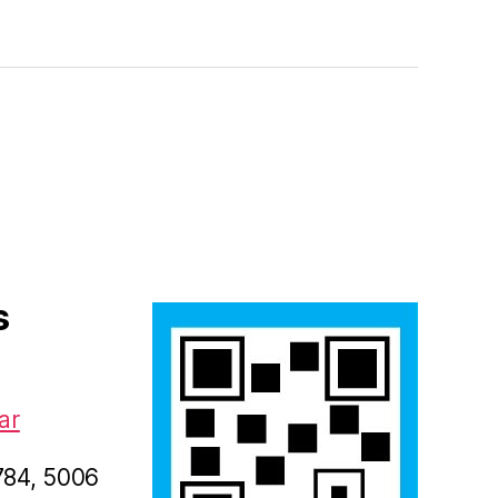
s
ar
1784, 5006