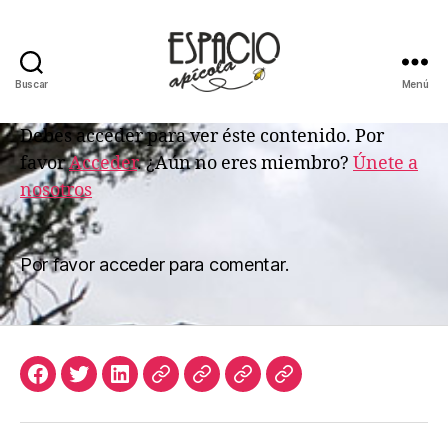
Buscar
Menú
ESPACIO
APICOLA
Debes acceder para ver éste contenido. Por
favor
Acceder
. ¿Aún no eres miembro?
Únete a
nosotros
Por favor acceder para comentar.
Facebook
Twitter
LinkedIn
Apicultura
Join
Acceso
Biblioteca
Argentina
Us
de
Digital
Suscriptores
de