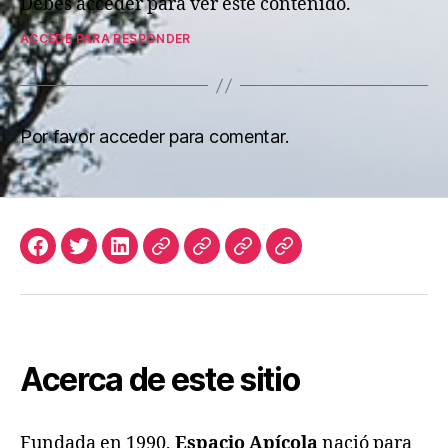
Debes acceder para ver éste contenido.
ACCEDE PARA RESPONDER
Por favor acceder para comentar.
Facebook
Twitter
LinkedIn
Apicultura
Join
Acceso
Biblioteca
Argentina
Us
de
Digital
Suscriptores
de
Espacio
Apícola
Acerca de este sitio
Fundada en 1990,
Espacio Apícola
nació para