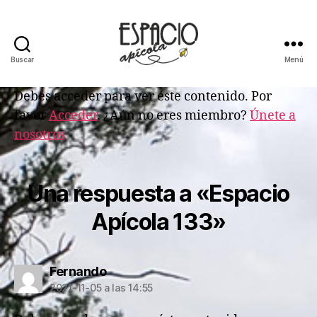
Buscar
Menú
ESPACIO
APICOLA
Debes acceder para ver éste contenido. Por
favor
Acceder
. ¿Aún no eres miembro?
Únete a
nosotros
Una respuesta a «Espacio
Apícola 133»
dice:
Fernando
2021-11-05 a las 14:55