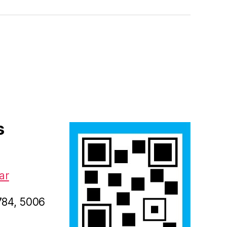
s
ar
1784, 5006