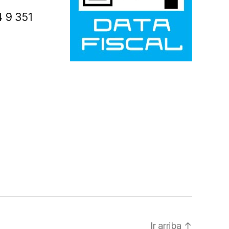
4 9 351
Ir arriba
↑