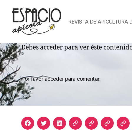
REVISTA DE APICULTURA 
ESPACIO
APICOLA
Debes acceder para ver éste contenid
Por favor acceder para comentar.
Facebook
Twitter
LinkedIn
Apicultura
Join
Acceso
Bib