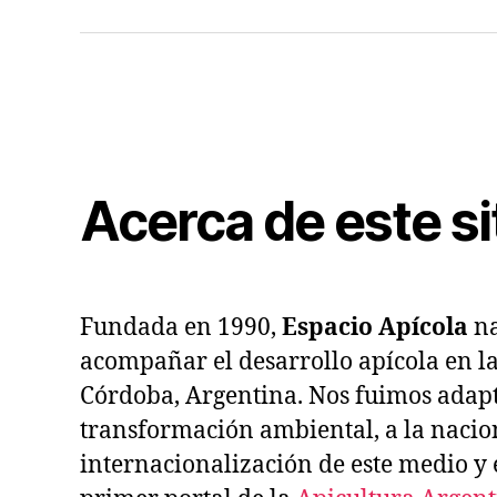
Argentina
Us
de
Digi
Suscriptor
de
Esp
Apí
Acerca de este si
Fundada en 1990,
Espacio Apícola
na
acompañar el desarrollo apícola en l
Córdoba, Argentina. Nos fuimos adapt
transformación ambiental, a la nacio
internacionalización de este medio y