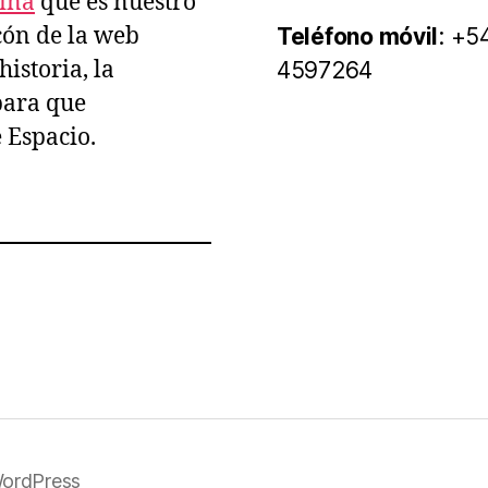
tina
que es nuestro
ncón de la web
Teléfono móvil
: +5
istoria, la
4597264
para que
e Espacio.
WordPress