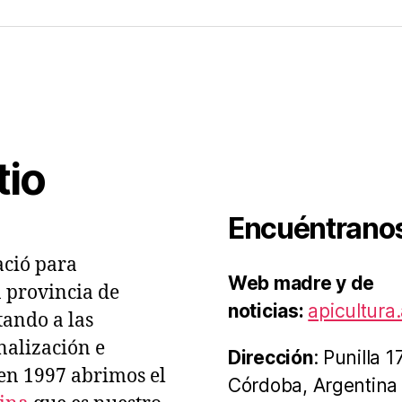
tal
es
acio
cola
tio
Encuéntrano
ció para
Web madre y de
a provincia de
noticias:
apicultura.
ando a las
nalización e
Dirección
: Punilla 
 en 1997 abrimos el
Córdoba, Argentina