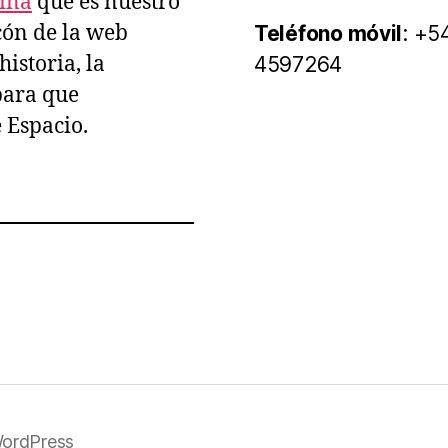
tina
que es nuestro
ncón de la web
Teléfono móvil
: +5
istoria, la
4597264
para que
e Espacio.
WordPress