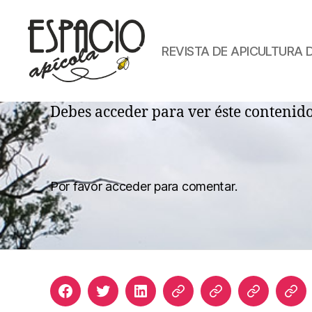
REVISTA DE APICULTURA 
ESPACIO
APICOLA
Debes acceder para ver éste contenid
Por favor acceder para comentar.
Facebook
Twitter
LinkedIn
Apicultura
Join
Acceso
Bib