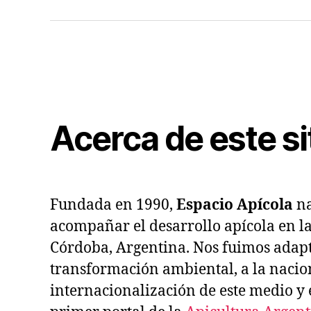
Argentina
Us
de
Digi
Suscriptor
de
Esp
Apí
Acerca de este si
Fundada en 1990,
Espacio Apícola
na
acompañar el desarrollo apícola en l
Córdoba, Argentina. Nos fuimos adapt
transformación ambiental, a la nacio
internacionalización de este medio y