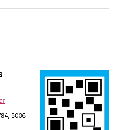
s
ar
1784, 5006