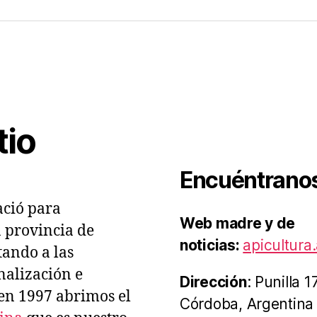
tal
es
acio
cola
tio
Encuéntrano
ció para
Web madre y de
a provincia de
noticias:
apicultura.
ando a las
nalización e
Dirección
: Punilla 
 en 1997 abrimos el
Córdoba, Argentina