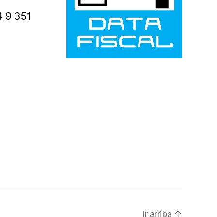
4 9 351
Ir arriba
↑