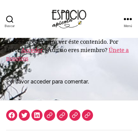
Buscar
Menú
ESPACIO
APICOLA
Debes acceder para ver éste contenido. Por
favor
Acceder
. ¿Aún no eres miembro?
Únete a
nosotros
Por favor acceder para comentar.
Facebook
Twitter
LinkedIn
Apicultura
Join
Acceso
Biblioteca
Argentina
Us
de
Digital
Suscriptores
de