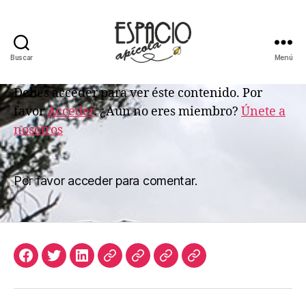
Buscar
Menú
ESPACIO
APICOLA
Debes acceder para ver éste contenido. Por
favor
Acceder
. ¿Aún no eres miembro?
Únete a
nosotros
Por favor acceder para comentar.
Facebook
Twitter
LinkedIn
Apicultura
Join
Acceso
Biblioteca
Argentina
Us
de
Digital
Suscriptores
de