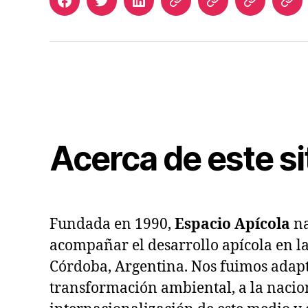
Facebook
Twitter
LinkedIn
Apicultura
Join
Acceso
Bib
Argentina
Us
de
Digi
Suscriptor
de
Esp
Apí
Acerca de este si
Fundada en 1990,
Espacio Apícola
na
acompañar el desarrollo apícola en l
Córdoba, Argentina. Nos fuimos adapt
transformación ambiental, a la nacio