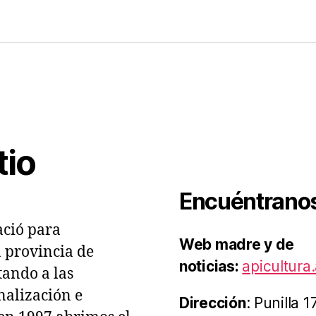
lioteca
tal
es
acio
cola
tio
Encuéntrano
ció para
Web madre y de
a provincia de
noticias:
apicultura.
ando a las
nalización e
Dirección
: Punilla 