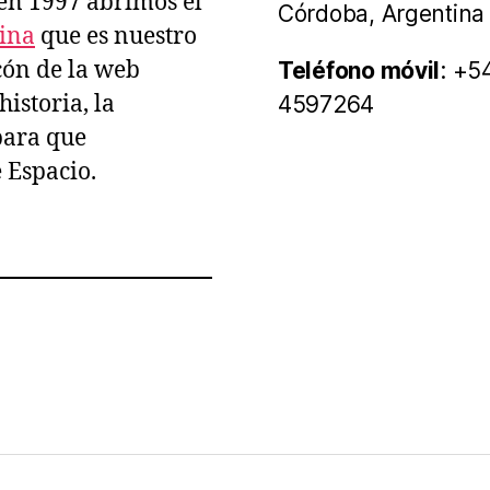
 en 1997 abrimos el
Córdoba, Argentina
tina
que es nuestro
ncón de la web
Teléfono móvil
: +5
istoria, la
4597264
para que
e Espacio.