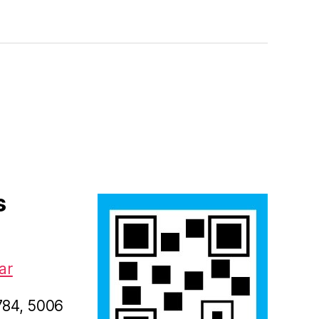
s
ar
1784, 5006