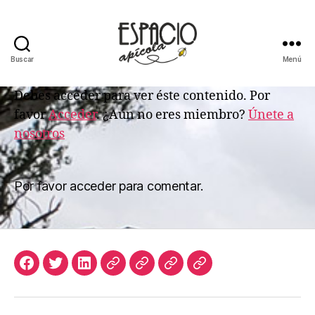
Buscar
Menú
ESPACIO
APICOLA
Debes acceder para ver éste contenido. Por
favor
Acceder
. ¿Aún no eres miembro?
Únete a
nosotros
Por favor acceder para comentar.
Facebook
Twitter
LinkedIn
Apicultura
Join
Acceso
Biblioteca
Argentina
Us
de
Digital
Suscriptores
de