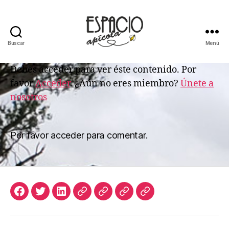
Buscar
Menú
ESPACIO
APICOLA
Debes acceder para ver éste contenido. Por
favor
Acceder
. ¿Aún no eres miembro?
Únete a
nosotros
Por favor acceder para comentar.
Facebook
Twitter
LinkedIn
Apicultura
Join
Acceso
Biblioteca
Argentina
Us
de
Digital
Suscriptores
de