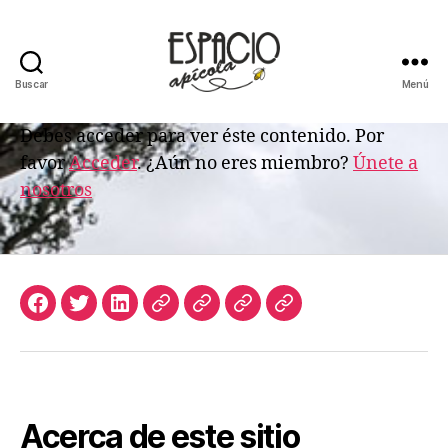
Buscar
Menú
ESPACIO
APICOLA
Debes acceder para ver éste contenido. Por
favor
Acceder
. ¿Aún no eres miembro?
Únete a
nosotros
Facebook
Twitter
LinkedIn
Apicultura
Join
Acceso
Biblioteca
Argentina
Us
de
Digital
Suscriptores
de
Espacio
Apícola
Acerca de este sitio