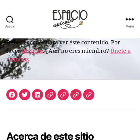
Buscar
Menú
ESPACIO
APICOLA
Debes acceder para ver éste contenido. Por
favor
Acceder
. ¿Aún no eres miembro?
Únete a
nosotros
Facebook
Twitter
LinkedIn
Apicultura
Join
Acceso
Biblioteca
Argentina
Us
de
Digital
Suscriptores
de
Espacio
Apícola
Acerca de este sitio