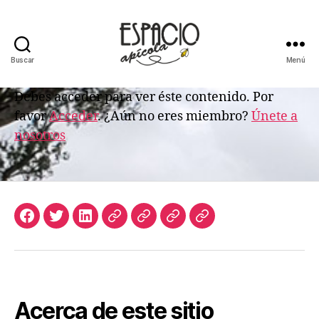
Buscar
Menú
ESPACIO
APICOLA
Debes acceder para ver éste contenido. Por
favor
Acceder
. ¿Aún no eres miembro?
Únete a
nosotros
Facebook
Twitter
LinkedIn
Apicultura
Join
Acceso
Biblioteca
Argentina
Us
de
Digital
Suscriptores
de
Espacio
Apícola
Acerca de este sitio